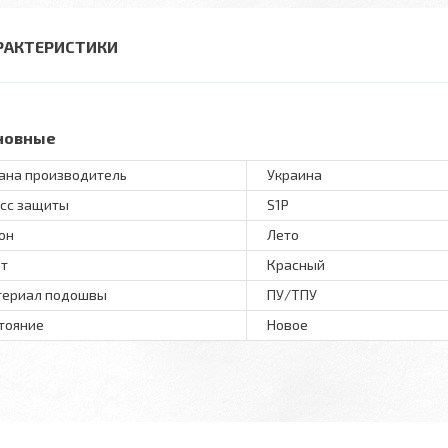
РАКТЕРИСТИКИ
новные
ана производитель
Украина
сс защиты
S1P
он
Лето
т
Красный
ериал подошвы
ПУ/ТПУ
тояние
Новое