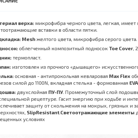
териал верха:
микрофибра черного цвета, легкая, имеет
тоотражающие вставки в области пятки.
дкладка:
Mesh
желтого цвета, микрофибра серого цвета.
дносок:
облегченный композитный подносок
Toe Сover
, 
дник:
термопласт.
апан:
изготовлен из прочного «дышащего» искусственног
елька:
основная - антипрокольная кевларовая
Max Flex
об
езов силой до 1100N, вкладная стелька - формованная
EVA
дошва:
двухслойная
ПУ-ПУ
. Промежуточный слой подошв
специальной рецептуре. Гасит энергию при ходьбе и инт
спечивает защиту от скольжения на мокрых, грязных и 
верхностях,
SlipResistant
.
Светоотражающие элементы
д
вещенных условиях