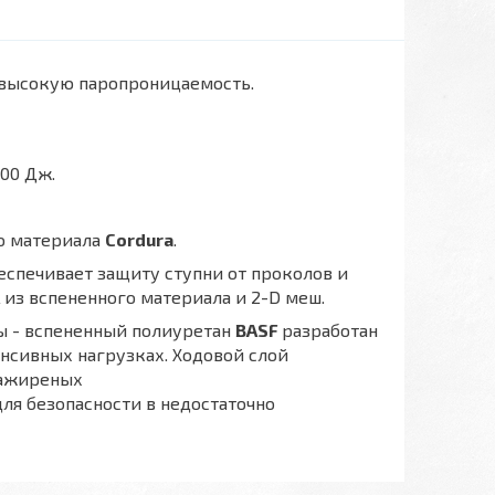
 высокую паропроницаемость.
200 Дж.
о материала
Cordura
.
еспечивает защиту ступни от проколов и
из вспененного материала и 2-D меш.
ы - вспененный полиуретан
BASF
разработан
енсивных нагрузках. Ходовой слой
зажиреных
ля безопасности в недостаточно