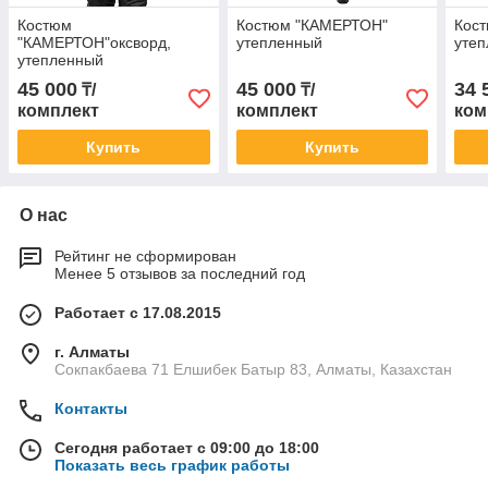
Костюм
Костюм "КАМЕРТОН"
Кос
"КАМЕРТОН"оксворд,
утепленный
уте
утепленный
45 000
45 000
34 
₸/
₸/
комплект
комплект
ком
Купить
Купить
О нас
Рейтинг не сформирован
Менее 5 отзывов за последний год
Работает с 17.08.2015
г. Алматы
Сокпакбаева 71 Елшибек Батыр 83, Алматы, Казахстан
Контакты
Сегодня работает с 09:00 до 18:00
Показать весь график работы