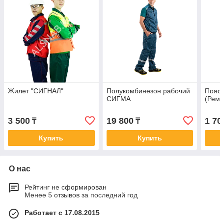
Жилет "СИГНАЛ"
Полукомбинезон рабочий
Поя
СИГМА
(Рем
3 500
19 800
1 7
₸
₸
Купить
Купить
О нас
Рейтинг не сформирован
Менее 5 отзывов за последний год
Работает с 17.08.2015