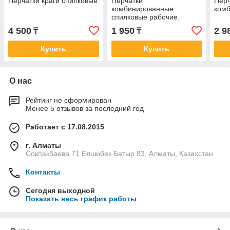
Перчатки краги спилковые
Перчатки
Перч
комбинированные
комб
спилковые рабочие.
4 500
1 950
2 9
₸
₸
Купить
Купить
О нас
Рейтинг не сформирован
Менее 5 отзывов за последний год
Работает с 17.08.2015
г. Алматы
Сокпакбаева 71 Елшибек Батыр 83, Алматы, Казахстан
Контакты
Сегодня выходной
Показать весь график работы