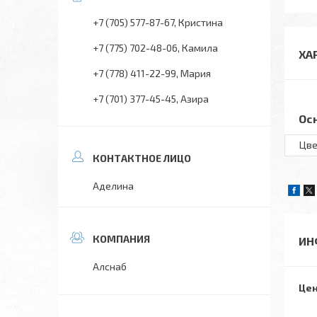
+7 (705) 577-87-67
Кристина
+7 (775) 702-48-06
Камила
ХА
+7 (778) 411-22-99
Мария
+7 (701) 377-45-45
Азира
Ос
Цве
Аделина
ИН
Алснаб
Цен