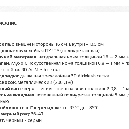
сота:
с внешней стороны 16 см. Внутри - 13,5 см
дошва:
двухслойная ПУ/ПУ (полиуретановая)
рхний
материал:
натуральная кожа толщиной 1,8 — 2 мм
апан:
глухой, искусственная кожа толщиной 0,8 — 1 мм + 
хслойная 3D AirMesh сетка
дкладка:
дышащая трехслойная 3D AirMesh сетка
дносок:
металлический (200 Дж)
гкий кант:
верх — искусственная кожа толщиной 0,8 — 1 
елька вкладная:
вспененный полиуретан толщиной 3 мм,
анью
ойчивость к t° перепадам:
от -35°С до +85°С
змерный ряд:
36-47
ет:
черный \ серый