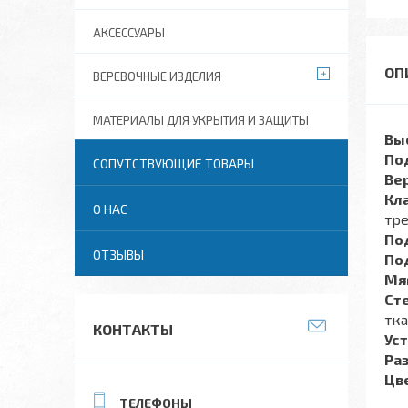
АКСЕССУАРЫ
ВЕРЕВОЧНЫЕ ИЗДЕЛИЯ
МАТЕРИАЛЫ ДЛЯ УКРЫТИЯ И ЗАЩИТЫ
Вы
По
СОПУТСТВУЮЩИЕ ТОВАРЫ
Ве
Кл
О НАС
тре
По
ОТЗЫВЫ
По
Мя
Ст
тк
КОНТАКТЫ
Уст
Ра
Цв