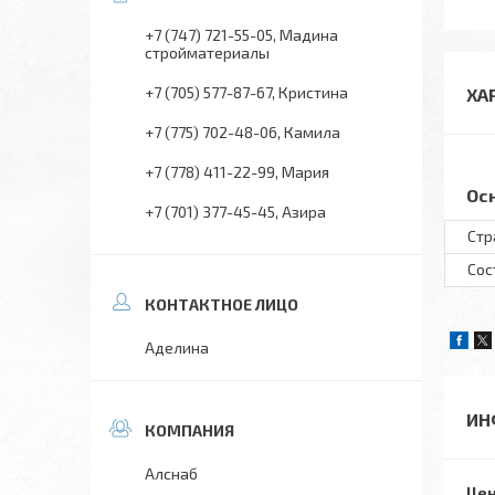
+7 (747) 721-55-05
Мадина
стройматериалы
+7 (705) 577-87-67
Кристина
ХА
+7 (775) 702-48-06
Камила
+7 (778) 411-22-99
Мария
Ос
+7 (701) 377-45-45
Азира
Стр
Сос
Аделина
ИН
Алснаб
Цен