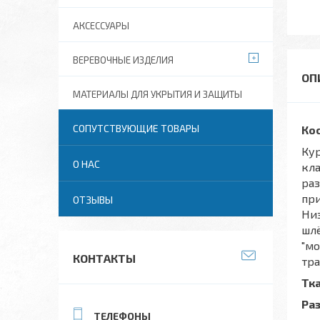
АКСЕССУАРЫ
ВЕРЕВОЧНЫЕ ИЗДЕЛИЯ
МАТЕРИАЛЫ ДЛЯ УКРЫТИЯ И ЗАЩИТЫ
СОПУТСТВУЮЩИЕ ТОВАРЫ
Кос
Кур
О НАС
кла
раз
при
ОТЗЫВЫ
Низ
шлё
"мо
КОНТАКТЫ
тр
Тка
Ра