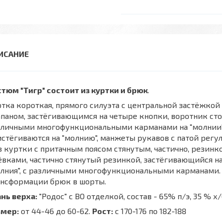
тюм "Тигр" состоит из куртки и брюк
.
тка короткая, прямого силуэта с центральной застёжко
паном, застёгивающимся на четыре кнопки, воротник с
личными многофункциональными карманами на "молнии", с
стёгиваются на "молнию", манжеты рукавов с патой рег
 куртки с притачным поясом стянутым, частично, резин
вками, частично стянутый резинкой, застёгивающийся на
лния", с различными многофункциональными карманами. 
ансформации брюк в шорты.
нь верха:
"Родос" с ВО отделкой, состав - 65% п/э, 35 % х
змер:
от 44-46 до 60-62.
Рост:
с 170-176 по 182-188