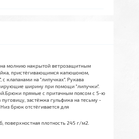
й на молнию накрытой ветрозащитным
тойка, пристёгивающимся капюшоном,
 клапанами на "липучках". Рукава
улирующие ширину при помощи "липучки".
кой.Брюки прямые с притачным поясом с 5-ю
 пуговицу, застёжка гульфика на тесьму -
Низ брюк отстёгивается для
/б, поверхностная плотность 245 г/м2.