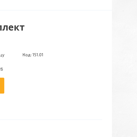
плект
цу
Код:
151.01
26