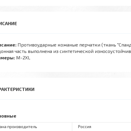
исание:
Противоударные кожаные перчатки (ткань "Спанде
онная часть выполнена из синтетической износоустойчи
змеры:
M-2XL
РАКТЕРИСТИКИ
новные
ана производитель
Россия