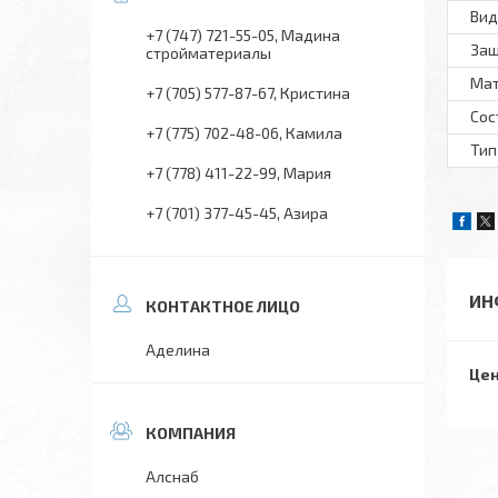
Вид
+7 (747) 721-55-05
Мадина
Защ
стройматериалы
Ма
+7 (705) 577-87-67
Кристина
Сос
+7 (775) 702-48-06
Камила
Тип
+7 (778) 411-22-99
Мария
+7 (701) 377-45-45
Азира
ИН
Аделина
Цен
Алснаб