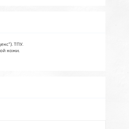
кс"). ТПУ.
вой кожи.