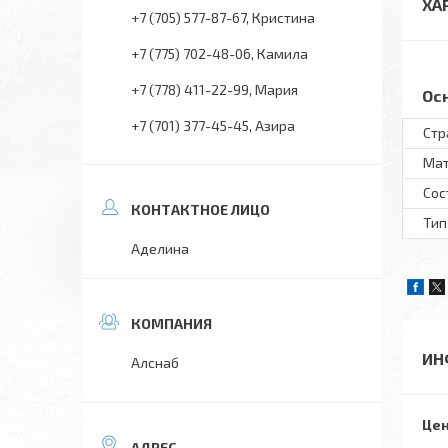
ХА
+7 (705) 577-87-67
Кристина
+7 (775) 702-48-06
Камила
+7 (778) 411-22-99
Мария
Ос
+7 (701) 377-45-45
Азира
Стр
Ма
Сос
Тип
Аделина
ИН
Алснаб
Цен