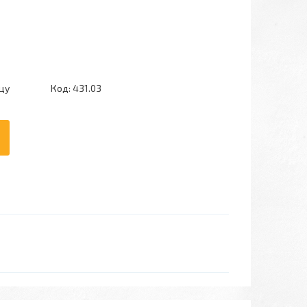
цу
Код:
431.03