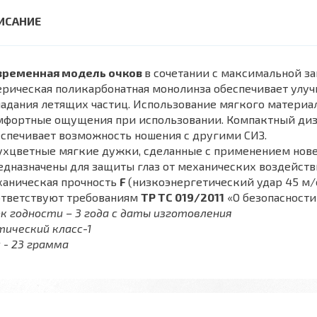
временная модель очков
в сочетании с максимальной з
рическая поликарбонатная монолинза обеспечивает улуч
адания летящих частиц. Использование мягкого материал
мфортные ощущения при использовании. Компактный диза
спечивает возможность ношения с другими СИЗ.
ухцветные мягкие дужки, сделанные с применением нов
дназначены для защиты глаз от механических воздейств
ханическая прочность
F
(низкоэнергетический удар 45 м/с
ответствуют требованиям
ТР ТС 019/2011
«О безопасност
к годности – 3 года с даты изготовления
ический класс-1
 - 23 грамма