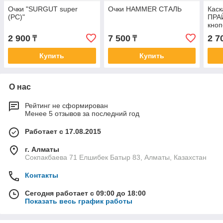
Очки "SURGUT super
Очки HAMMER СТАЛЬ
Каск
(PC)"
ПРА
кно
регу
2 900
7 500
2 7
₸
₸
Купить
Купить
О нас
Рейтинг не сформирован
Менее 5 отзывов за последний год
Работает с 17.08.2015
г. Алматы
Сокпакбаева 71 Елшибек Батыр 83, Алматы, Казахстан
Контакты
Сегодня работает с 09:00 до 18:00
Показать весь график работы