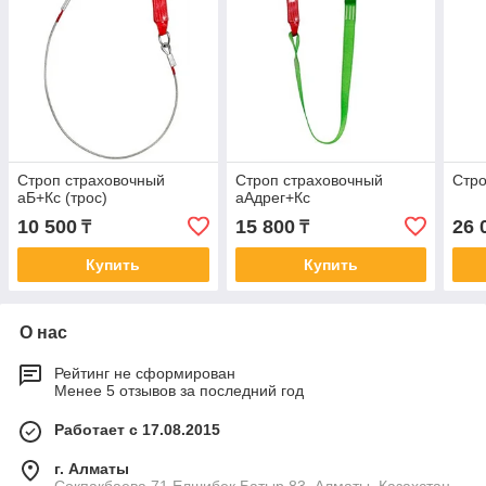
Строп страховочный
Строп страховочный
Стро
аБ+Кс (трос)
аАдрег+Кс
10 500
15 800
26 
₸
₸
Купить
Купить
О нас
Рейтинг не сформирован
Менее 5 отзывов за последний год
Работает с 17.08.2015
г. Алматы