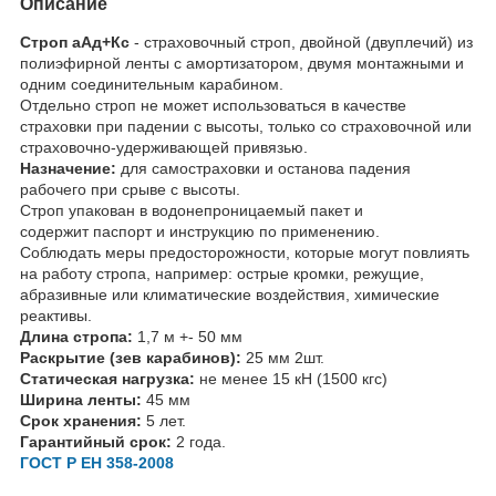
Описание
Строп аАд+Кс
- страховочный строп, двойной (двуплечий) из
полиэфирной ленты с амортизатором, двумя монтажными и
одним соединительным карабином.
Отдельно строп не может использоваться в качестве
страховки при падении с высоты, только со страховочной или
страховочно-удерживающей привязью.
Назначение:
для самостраховки и останова падения
рабочего при срыве с высоты.
Строп упакован в водонепроницаемый пакет и
содержит паспорт и инструкцию по применению.
Соблюдать меры предосторожности, которые могут повлиять
на работу стропа, например: острые кромки, режущие,
абразивные или климатические воздействия, химические
реактивы.
Длина стропа:
1,7 м +- 50 мм
Раскрытие (зев карабинов):
25 мм 2шт.
Статическая нагрузка:
не менее 15 кН (1500 кгс)
Ширина ленты:
45 мм
Срок хранения:
5 лет.
Гарантийный срок:
2 года.
ГОСТ Р ЕН 358-2008