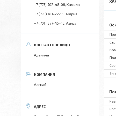
ХА
+7 (775) 702-48-06
Камила
+7 (778) 411-22-99
Мария
+7 (701) 377-45-45
Азира
Ос
Про
Стр
Ком
Аделина
Пол
Сез
Тип
Алснаб
По
Раз
Рос