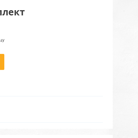
плект
цу