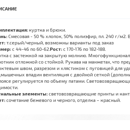
мплектация:
куртка и брюки.
нь:
Смесовая - 50 % хлопок, 50% полиэфир, пл. 240 г/м2.
ет:
т.серый/черный, возможны варианты под заказ
змер:
с 44-46 по 60-62.
Рост:
с 170-176 по 182-188.
ртка с застежкой на закрытую молнию. Многофункционал
отник отложной со стойкой. Рукава на манжетах, что пр
октевым швом, разрезом и хлястиком с пуговицей для удо
мышечных впадин вентиляция с двойной сеткой (дополни
поясе регулируется по объему патами. Световозвращающ
димости.
гнальные элементы:
световозвращающие принты и кант
ет:
сочетание бежевого и черного, отделка – красный.