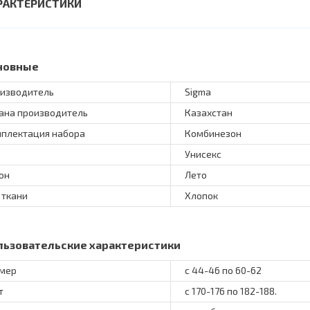
РАКТЕРИСТИКИ
новные
изводитель
Sigma
ана производитель
Казахстан
плектация набора
Комбинезон
Унисекс
он
Лето
 ткани
Хлопок
льзовательские характеристики
мер
с 44-46 по 60-62
т
с 170-176 по 182-188.