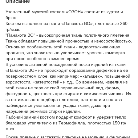
Описание
Утепленный мужской костюм «ОЗОН» состоит из куртки и
брюк.
Костюм выполнен из ткани «Панакота ВО», плотностью 260
гр/м.кв.
"Панакота ВО" - высокопрочная ткань полотняного плетения
Ткань обладает повышенной прочностью и износостойкостью.
Основная особенность этой ткани - водоотталкивающая
пропитка, что значительно увеличивает уровень комфорта
при носке особенно в зимнее время.
В условиях активной повседневной носки изделий из ткани
«Панакота ВО» не происходит образование дефектов на ее
поверхностном слое, как например: «катышек», повышенной
ворсистости, «затертостей» и т.д.. Со временем, изделия из
этой ткани не теряют свой первоначальный вид, форму,
фактурность, цветность при стирках и химических чистках. Из-
за оптимального подбора плетения, плотности и состава
наблюдается уменьшенная усадка ткани, даже при
нарушении режимов стирки изделий.
Рабочий зимний костюм подарит комфорт и удержит тепло
благодаря утеплителю из Термофилла, плотностью 150 гр/
м.кв.
Брюки прямые с застежкой гульфика на молнию и фигурным