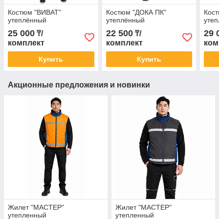
Костюм "ВИВАТ"
Костюм "ДОКА ПК"
Кос
утеплённый
утеплённый
уте
25 000
22 500
29 
₸/
₸/
комплект
комплект
ком
Купить
Купить
Акционные предложения и новинки
Жилет "МАСТЕР"
Жилет "МАСТЕР"
утепленный
утепленный