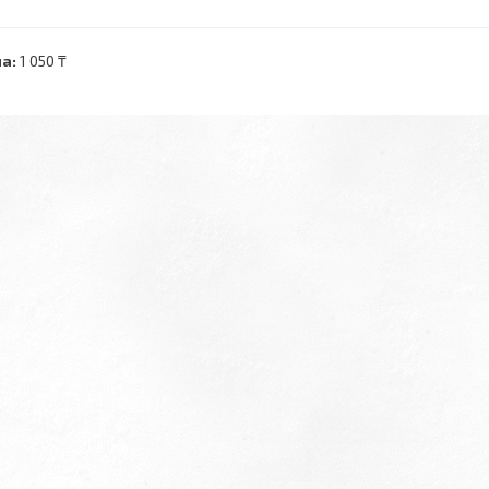
а:
1 050 ₸