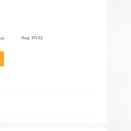
цу
Код:
315.02