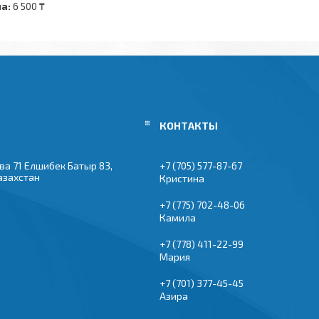
а:
6 500 ₸
ва 71 Елшибек Батыр 83,
+7 (705) 577-87-67
азахстан
Кристина
+7 (775) 702-48-06
Камила
+7 (778) 411-22-99
Мария
+7 (701) 377-45-45
Азира