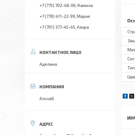
+7 (775) 702-48-06
Камила
+7 (778) 411-22-99
Мария
Ос
+7 (701) 377-45-45
Азира
Стр
Защ
Ма
Сос
Аделина
Тип
Цве
Алснаб
ИН