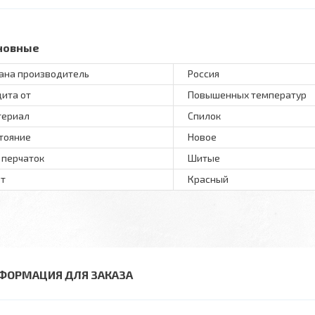
новные
ана производитель
Россия
ита от
Повышенных температур
териал
Спилок
тояние
Новое
 перчаток
Шитые
т
Красный
ФОРМАЦИЯ ДЛЯ ЗАКАЗА