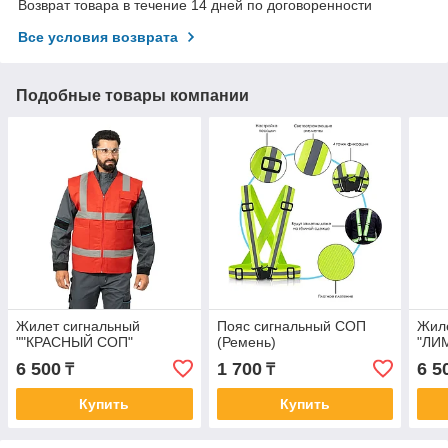
Возврат товара в течение 14 дней по договоренности
Все условия возврата
Подобные товары компании
Жилет сигнальный
Пояс сигнальный СОП
Жил
""КРАСНЫЙ СОП"
(Ремень)
"ЛИ
6 500
1 700
6 5
₸
₸
Купить
Купить