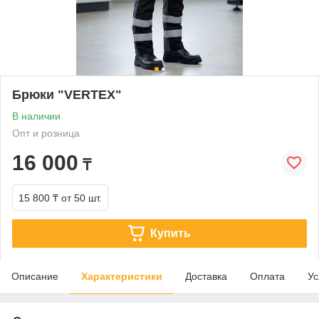
Брюки "VERTEX"
В наличии
Опт и розница
16 000
₸
15 800 ₸
от 50 шт.
Купить
Описание
Характеристики
Доставка
Оплата
Ус