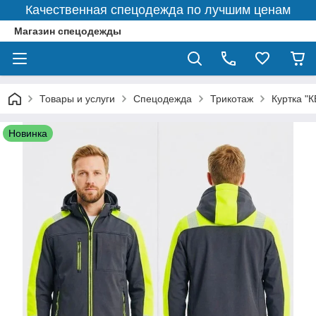
Качественная спецодежда по лучшим ценам
Магазин спецодежды
Товары и услуги
Спецодежда
Трикотаж
Куртка "
Новинка