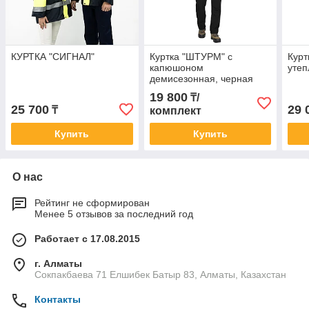
КУРТКА "СИГНАЛ"
Куртка "ШТУРМ" с
Кур
капюшоном
уте
демисезонная, черная
19 800
₸/
25 700
29 
₸
комплект
Купить
Купить
О нас
Рейтинг не сформирован
Менее 5 отзывов за последний год
Работает с 17.08.2015
г. Алматы
Сокпакбаева 71 Елшибек Батыр 83, Алматы, Казахстан
Контакты