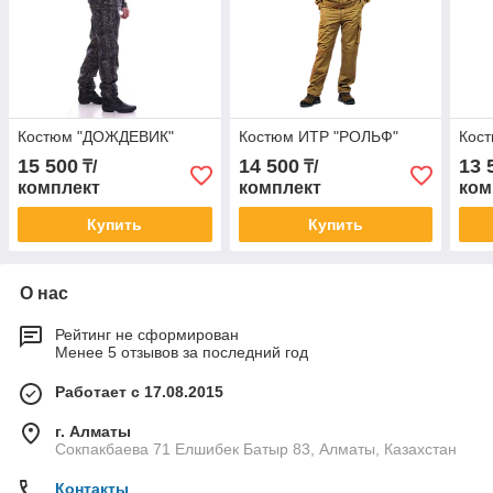
Костюм "ДОЖДЕВИК"
Костюм ИТР "РОЛЬФ"
Кос
15 500
14 500
13 
₸/
₸/
комплект
комплект
ком
Купить
Купить
О нас
Рейтинг не сформирован
Менее 5 отзывов за последний год
Работает с 17.08.2015
г. Алматы
Сокпакбаева 71 Елшибек Батыр 83, Алматы, Казахстан
Контакты