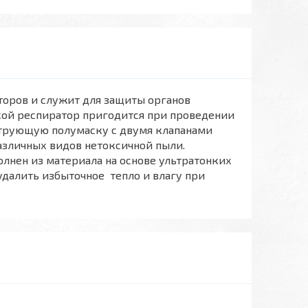
торов и служит для защиты органов
акой респиратор пригодится при проведении
ьтрующую полумаску с двумя клапанами
азличных видов нетоксичной пыли.
лнен из материала на основе ультратонких
удалить избыточное тепло и влагу при