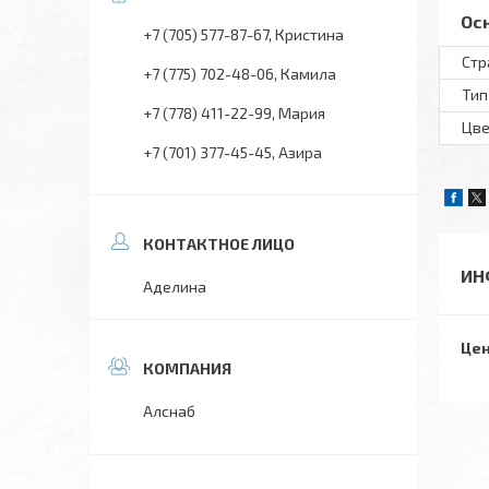
Ос
+7 (705) 577-87-67
Кристина
Стр
+7 (775) 702-48-06
Камила
Тип
+7 (778) 411-22-99
Мария
Цве
+7 (701) 377-45-45
Азира
ИН
Аделина
Цен
Алснаб