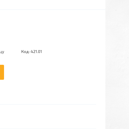
цу
Код:
421.01