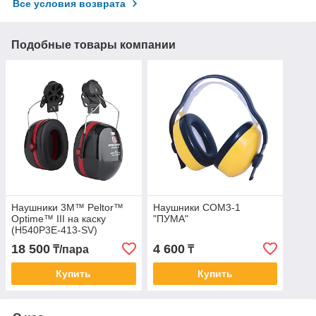
Все условия возврата
Подобные товары компании
Наушники 3M™ Peltor™
Наушники СОМ3-1
Optime™ III на каску
"ПУМА"
(H540P3E-413-SV)
18 500
4 600
₸/пара
₸
Купить
Купить