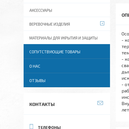
АКСЕССУАРЫ
ВЕРЕВОЧНЫЕ ИЗДЕЛИЯ
Осо
МАТЕРИАЛЫ ДЛЯ УКРЫТИЯ И ЗАЩИТЫ
- к
тер
СОПУТСТВУЮЩИЕ ТОВАРЫ
те
- к
сва
О НАС
дым
иск
ОТЗЫВЫ
- о
раб
инс
Вну
КОНТАКТЫ
лет