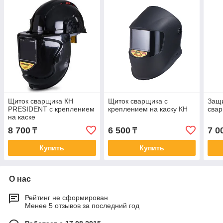
Щиток сварщика КН
Щиток сварщика с
Защ
PRESIDENT с креплением
креплением на каску КН
сва
на каске
8 700
6 500
7 0
₸
₸
Купить
Купить
О нас
Рейтинг не сформирован
Менее 5 отзывов за последний год