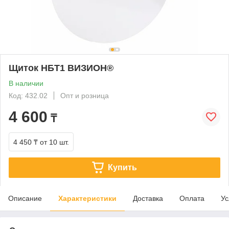
Щиток НБТ1 ВИЗИОН®
В наличии
Код: 432.02
Опт и розница
4 600
₸
4 450 ₸
от 10 шт.
Купить
Описание
Характеристики
Доставка
Оплата
Ус