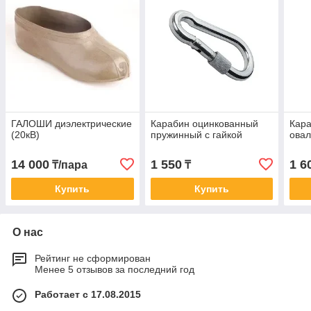
ГАЛОШИ диэлектрические
Карабин оцинкованный
Кара
(20кВ)
пружинный с гайкой
овал
14 000
1 550
1 6
₸/пара
₸
Купить
Купить
О нас
Рейтинг не сформирован
Менее 5 отзывов за последний год
Работает с 17.08.2015