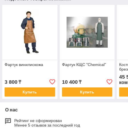
Фартук винилискожа
Фартук КЩС "Chemical"
Кос
брез
45 
3 800
10 400
₸
₸
ком
Купить
Купить
О нас
Рейтинг не сформирован
Менее 5 отзывов за последний год