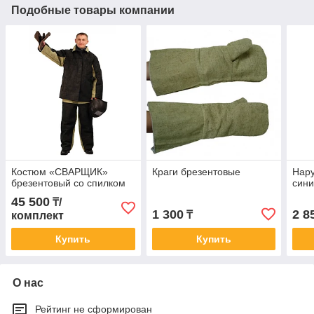
Подобные товары компании
Костюм «СВАРЩИК»
Краги брезентовые
Нару
брезентовый со спилком
син
45 500
₸/
1 300
2 8
₸
комплект
Купить
Купить
О нас
Рейтинг не сформирован