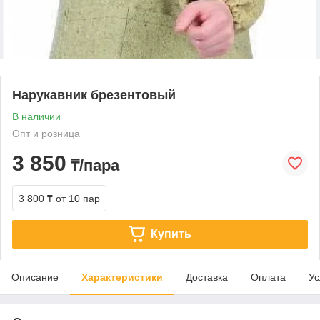
Нарукавник брезентовый
В наличии
Опт и розница
3 850
₸/пара
3 800 ₸
от 10 пар
Купить
Описание
Характеристики
Доставка
Оплата
Ус