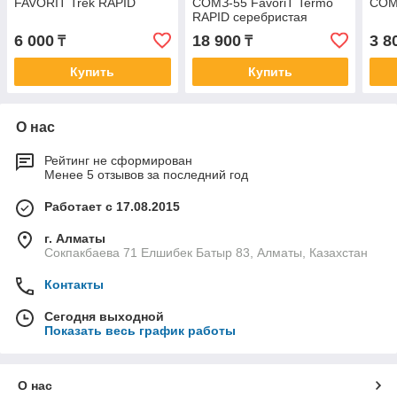
FAVORIT Trek RAPID
СОМЗ-55 FavoriT Termo
СОМ
RAPID серебристая
6 000
18 900
3 8
₸
₸
Купить
Купить
О нас
Рейтинг не сформирован
Менее 5 отзывов за последний год
Работает с 17.08.2015
г. Алматы
Сокпакбаева 71 Елшибек Батыр 83, Алматы, Казахстан
Контакты
Сегодня выходной
Показать весь график работы
О нас