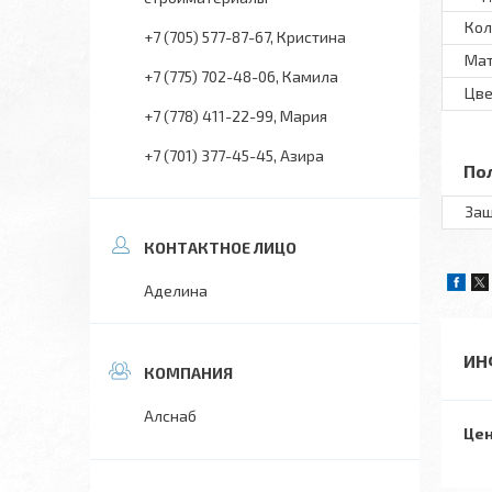
Кол
+7 (705) 577-87-67
Кристина
Ма
+7 (775) 702-48-06
Камила
Цве
+7 (778) 411-22-99
Мария
+7 (701) 377-45-45
Азира
По
Защ
Аделина
ИН
Алснаб
Цен