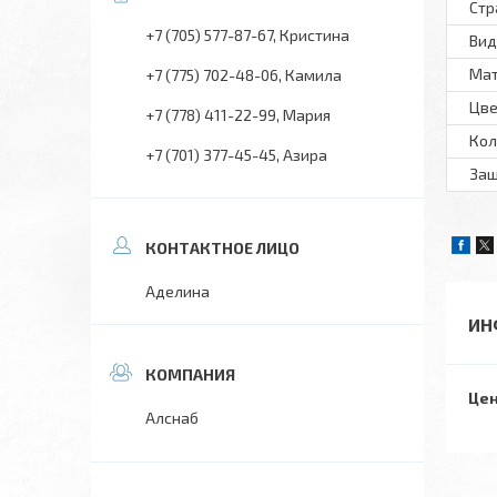
Стр
+7 (705) 577-87-67
Кристина
Вид
Ма
+7 (775) 702-48-06
Камила
Цве
+7 (778) 411-22-99
Мария
Кол
+7 (701) 377-45-45
Азира
Защ
Аделина
ИН
Цен
Алснаб