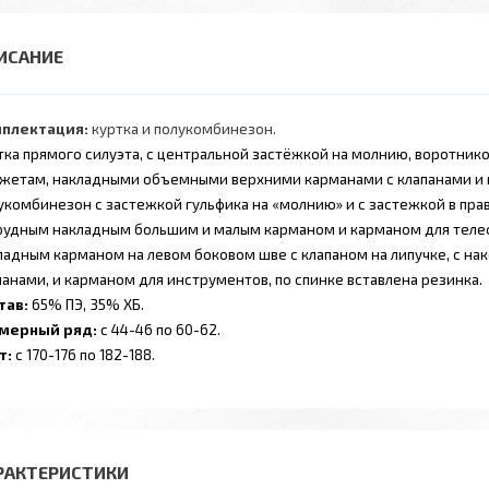
плектация:
куртка и полукомбинезон.
тка
прямого силуэта, с центральной застёжкой на молнию, воротнико
жетам, накладными объемными верхними карманами с клапанами и
укомбинезон
с застежкой гульфика на «молнию» и с застежкой в прав
рудным накладным большим и малым карманом и карманом для телеф
ладным карманом на левом боковом шве с клапаном на липучке, с на
панами, и карманом для инструментов, по спинке вставлена резинка.
тав:
65% ПЭ, 35% ХБ.
мерный ряд:
с 44-46 по 60-62.
т:
с 170-176 по 182-188.
РАКТЕРИСТИКИ