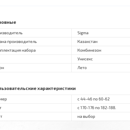
новные
изводитель
Sigma
ана производитель
Казахстан
плектация набора
Комбинезон
Унисекс
он
Лето
льзовательские характеристики
мер
с 44-46 по 60-62
т
с 170-176 по 182-188.
т
на выбор