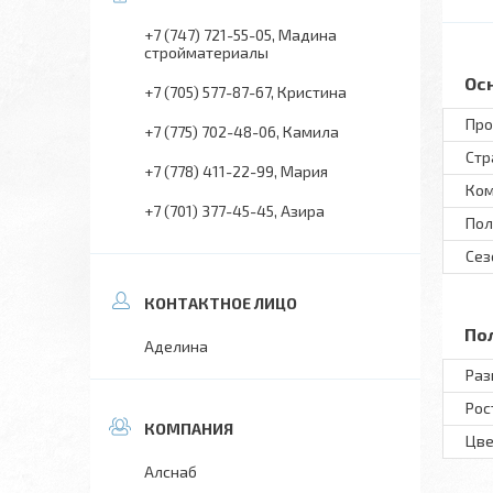
+7 (747) 721-55-05
Мадина
стройматериалы
Ос
+7 (705) 577-87-67
Кристина
Про
+7 (775) 702-48-06
Камила
Стр
+7 (778) 411-22-99
Мария
Ком
+7 (701) 377-45-45
Азира
Пол
Сез
По
Аделина
Раз
Рос
Цве
Алснаб